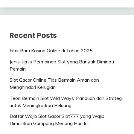
Recent Posts
Fitur Baru Kasino Online di Tahun 2025
Jenis-Jenis Permainan Slot yang Banyak Diminati
Pemain
Slot Gacor Online Tips Bermain Aman dan
Menghindari Kerugian
Teori Bermain Slot Wild Ways: Panduan dan Strategi
untuk Meningkatkan Peluang
Daftar Wajib Slot Gacor Slot777 yang Wajib
Dimainkan Gampang Menang Hari Ini