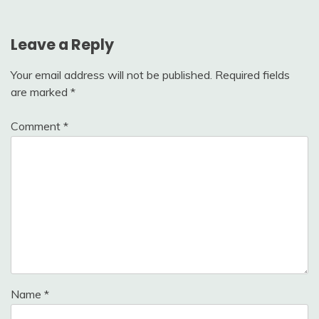
Leave a Reply
Your email address will not be published.
Required fields
are marked
*
Comment
*
Name
*