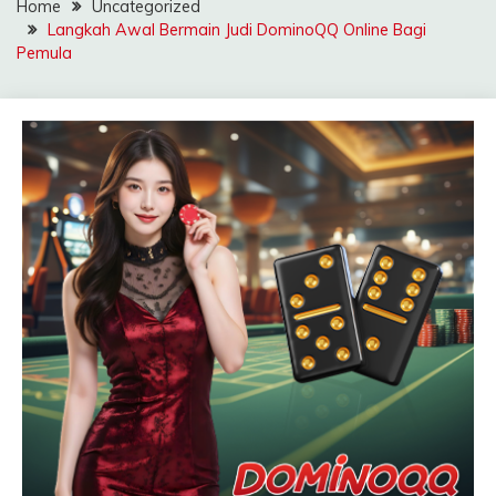
Home
Uncategorized
Langkah Awal Bermain Judi DominoQQ Online Bagi
Pemula