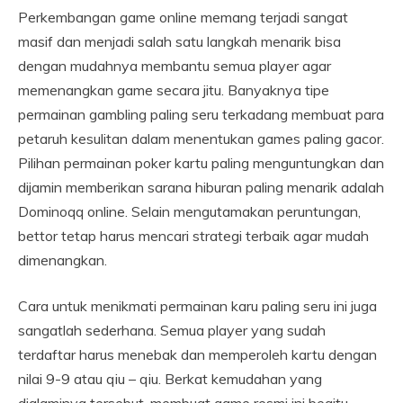
Perkembangan game online memang terjadi sangat
masif dan menjadi salah satu langkah menarik bisa
dengan mudahnya membantu semua player agar
memenangkan game secara jitu. Banyaknya tipe
permainan gambling paling seru terkadang membuat para
petaruh kesulitan dalam menentukan games paling gacor.
Pilihan permainan poker kartu paling menguntungkan dan
dijamin memberikan sarana hiburan paling menarik adalah
Dominoqq online. Selain mengutamakan peruntungan,
bettor tetap harus mencari strategi terbaik agar mudah
dimenangkan.
Cara untuk menikmati permainan karu paling seru ini juga
sangatlah sederhana. Semua player yang sudah
terdaftar harus menebak dan memperoleh kartu dengan
nilai 9-9 atau qiu – qiu. Berkat kemudahan yang