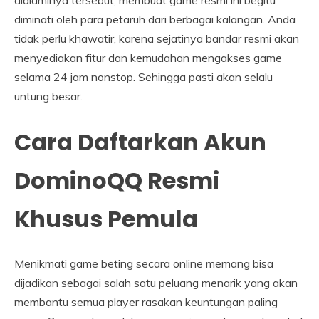
dialaminya tersebut, membuat game resmi ini begitu
diminati oleh para petaruh dari berbagai kalangan. Anda
tidak perlu khawatir, karena sejatinya bandar resmi akan
menyediakan fitur dan kemudahan mengakses game
selama 24 jam nonstop. Sehingga pasti akan selalu
untung besar.
Cara Daftarkan Akun
DominoQQ Resmi
Khusus Pemula
Menikmati game beting secara online memang bisa
dijadikan sebagai salah satu peluang menarik yang akan
membantu semua player rasakan keuntungan paling