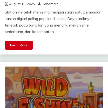
August 18, 2025
Handmaid
Slot online telah menjelma menjadi salah satu permainan
kasino digital paling populer di dunia. Daya tariknya
terletak pada tampilan yang menarik, mekanisme
sederhana, dan kesempatan
Read More