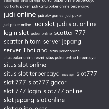
daftar poker online terpercaya
BandarTogel
daftar judi togel
judi kartu poker
judi kartu poker online terpercaya
judi online
judi pkv games
judi poker
judi slot
judi slot online
judi poker online
login slot
scatter 777
poker online
scatter hitam
server jepang
server Thailand
situs poker online
situs poker online resmi
situs poker online terpercaya
situs slot online
situs slot terpercaya
slot777
situs togel
slot 777
slot777 gacor
slot 777 login
slot777 online
slot jepang
slot online
slot online joker