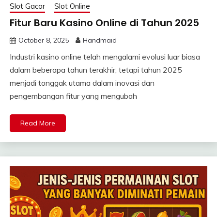
Slot Gacor
Slot Online
Fitur Baru Kasino Online di Tahun 2025
October 8, 2025
Handmaid
Industri kasino online telah mengalami evolusi luar biasa
dalam beberapa tahun terakhir, tetapi tahun 2025
menjadi tonggak utama dalam inovasi dan
pengembangan fitur yang mengubah
Read More