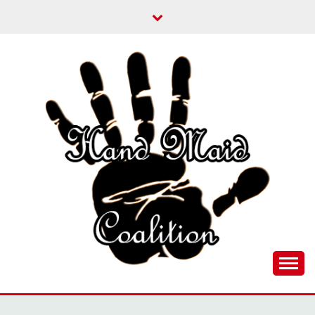
Skip
to
content