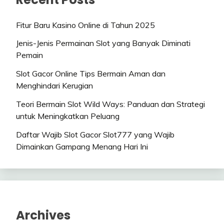
Fitur Baru Kasino Online di Tahun 2025
Jenis-Jenis Permainan Slot yang Banyak Diminati
Pemain
Slot Gacor Online Tips Bermain Aman dan
Menghindari Kerugian
Teori Bermain Slot Wild Ways: Panduan dan Strategi
untuk Meningkatkan Peluang
Daftar Wajib Slot Gacor Slot777 yang Wajib
Dimainkan Gampang Menang Hari Ini
Archives