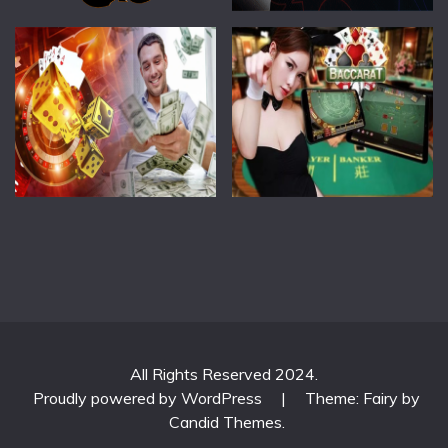
All Rights Reserved 2024.
Proudly powered by WordPress
|
Theme: Fairy by
Candid Themes
.