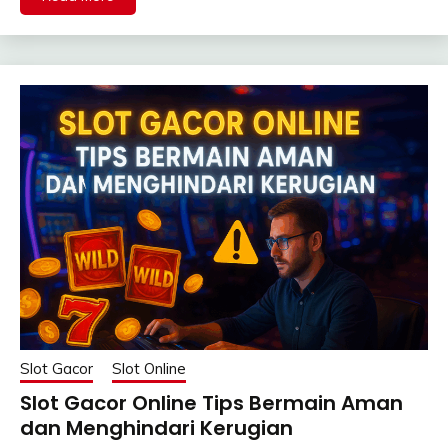
Slot Gacor
Slot Online
Slot Gacor Online Tips Bermain Aman
dan Menghindari Kerugian