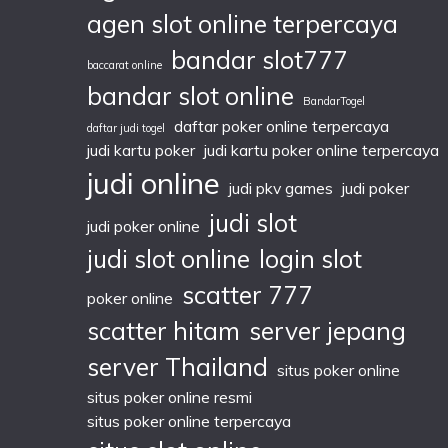
agen slot online terpercaya
bandar slot777
baccarat online
bandar slot online
BandarTogel
daftar poker online terpercaya
daftar judi togel
judi kartu poker
judi kartu poker online terpercaya
judi online
judi pkv games
judi poker
judi slot
judi poker online
judi slot online
login slot
scatter 777
poker online
scatter hitam
server jepang
server Thailand
situs poker online
situs poker online resmi
situs poker online terpercaya