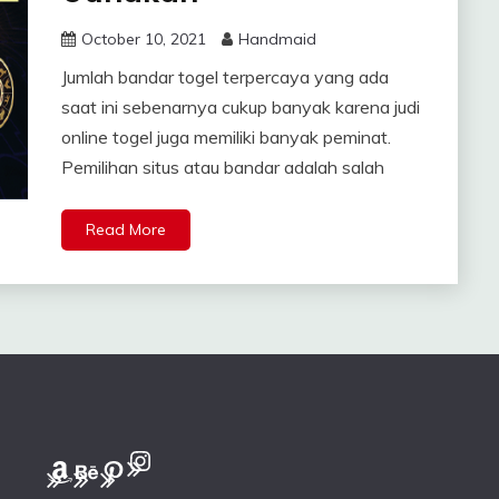
October 10, 2021
Handmaid
Jumlah bandar togel terpercaya yang ada
saat ini sebenarnya cukup banyak karena judi
online togel juga memiliki banyak peminat.
Pemilihan situs atau bandar adalah salah
Read More
Instagram
Amazon
Behance
Pinterest