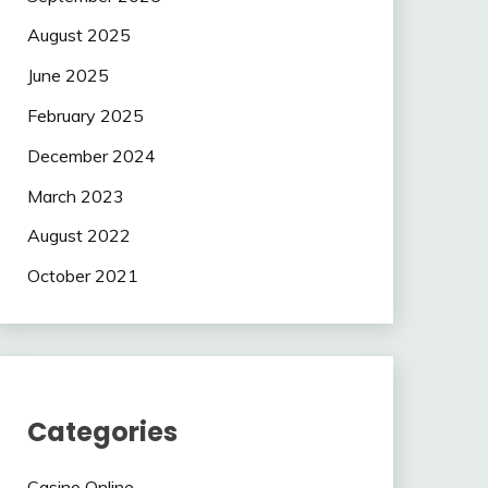
August 2025
June 2025
February 2025
December 2024
March 2023
August 2022
October 2021
Categories
Casino Online