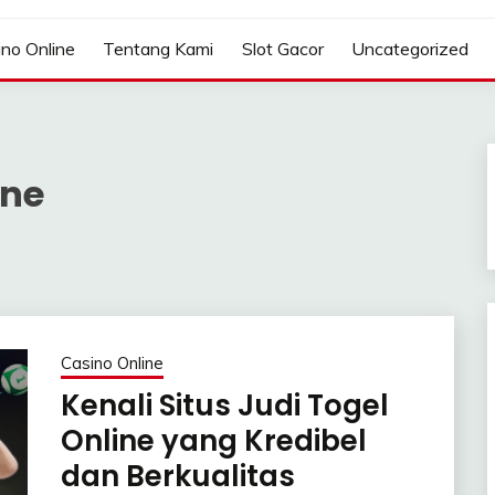
no Online
Tentang Kami
Slot Gacor
Uncategorized
ine
Casino Online
Kenali Situs Judi Togel
Online yang Kredibel
dan Berkualitas