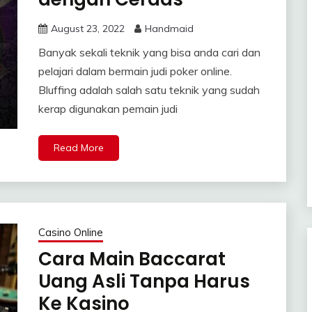
August 23, 2022
Handmaid
Banyak sekali teknik yang bisa anda cari dan
pelajari dalam bermain judi poker online.
Bluffing adalah salah satu teknik yang sudah
kerap digunakan pemain judi
Read More
Casino Online
Cara Main Baccarat
Uang Asli Tanpa Harus
Ke Kasino